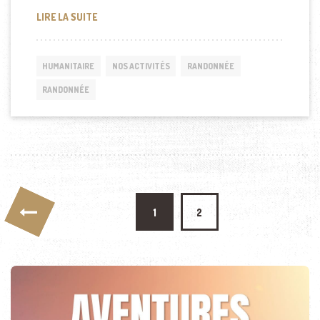
RANDONNÉE CITADINE À KATMANDOU (NÉPAL)
LIRE LA SUITE
HUMANITAIRE
NOS ACTIVITÉS
RANDONNÉE
RANDONNÉE
Pagination des publications
1
2