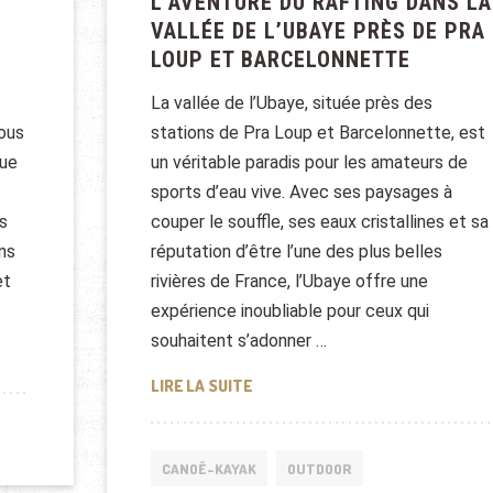
L’AVENTURE DU RAFTING DANS LA
VALLÉE DE L’UBAYE PRÈS DE PRA
LOUP ET BARCELONNETTE
La vallée de l’Ubaye, située près des
ous
stations de Pra Loup et Barcelonnette, est
que
un véritable paradis pour les amateurs de
sports d’eau vive. Avec ses paysages à
s
couper le souffle, ses eaux cristallines et sa
ons
réputation d’être l’une des plus belles
et
rivières de France, l’Ubaye offre une
expérience inoubliable pour ceux qui
souhaitent s’adonner …
 LES DIFFÉRENCES ET LEQUEL CHOISIR ?
L’AVENTURE DU RAFTING DANS LA
LIRE LA SUITE
CANOË-KAYAK
OUTDOOR