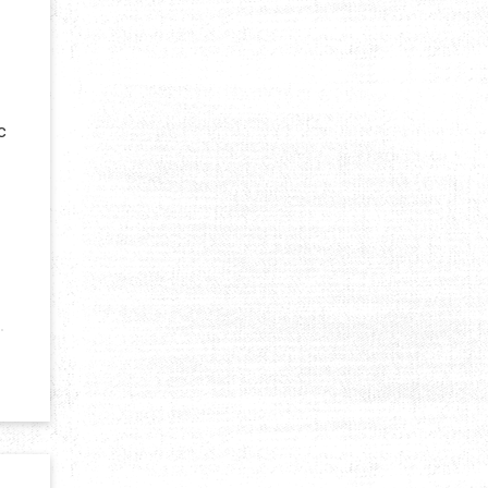
c
R SON EXPÉDITION RANDONNÉE EN KAYAK