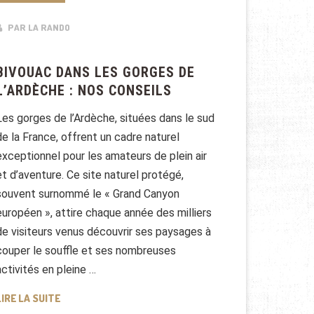
PAR LA RANDO
BIVOUAC DANS LES GORGES DE
L’ARDÈCHE : NOS CONSEILS
Les gorges de l’Ardèche, situées dans le sud
de la France, offrent un cadre naturel
exceptionnel pour les amateurs de plein air
et d’aventure. Ce site naturel protégé,
souvent surnommé le « Grand Canyon
européen », attire chaque année des milliers
de visiteurs venus découvrir ses paysages à
couper le souffle et ses nombreuses
activités en pleine …
BIVOUAC DANS LES GORGES DE L’ARDÈCHE : NOS CONSE
LIRE LA SUITE