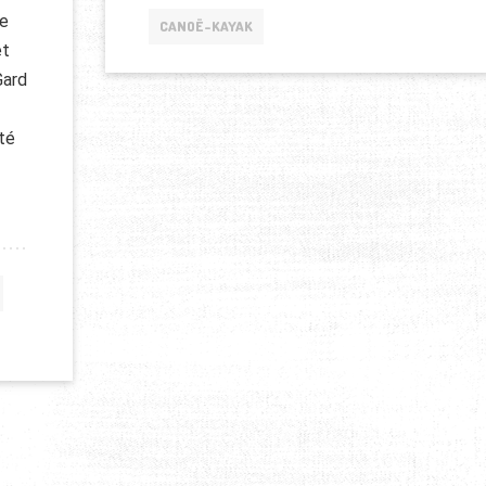
ge
CANOË-KAYAK
et
Gard
ité
ENT DU GARD ?