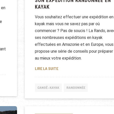
SON EXPÉDITION RANDONNÉE EN
KAYAK
 en
Vous souhaitez effectuer une expédition en
ne
kayak mais vous ne savez pas par où
commencer ? Pas de soucis ! La Rando, ave
ses nombreuses expéditions en kayak
.
effectuées en Amazonie et en Europe, vous
vant
propose une série de conseils pour préparer
au mieux votre expédition.
FAIRE DU CANOË POUR LA PREMIÈRE FOIS
CONSEILS UTILES POUR PLANIFIE
LIRE LA SUITE
CANOË-KAYAK
RANDONNÉE