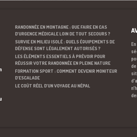
RANDONNÉE EN MONTAGNE : QUE FAIRE EN CAS
A
D’URGENCE MÉDICALE LOIN DE TOUT SECOURS ?
SURVIE EN MILIEU ISOLÉ : QUELS ÉQUIPEMENTS DE
En
DÉFENSE SONT LÉGALEMENT AUTORISÉS ?
sé
LES ÉLÉMENTS ESSENTIELS À PRÉVOIR POUR
po
RÉUSSIR VOTRE RANDONNÉE EN PLEINE NATURE
de
n
FORMATION SPORT : COMMENT DEVENIR MONITEUR
si
D’ESCALADE
d’
LE COÛT RÉEL D’UN VOYAGE AU NÉPAL
n’
de
u