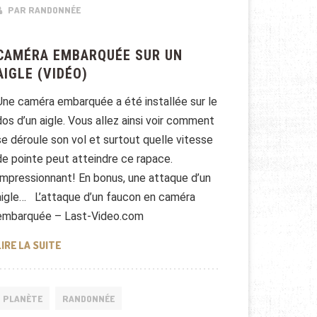
PAR RANDONNÉE
CAMÉRA EMBARQUÉE SUR UN
AIGLE (VIDÉO)
Une caméra embarquée a été installée sur le
dos d’un aigle. Vous allez ainsi voir comment
se déroule son vol et surtout quelle vitesse
de pointe peut atteindre ce rapace.
Impressionnant! En bonus, une attaque d’un
aigle… L’attaque d’un faucon en caméra
embarquée – Last-Video.com
CAMÉRA EMBARQUÉE SUR UN AIGLE (VIDÉO)
LIRE LA SUITE
PLANÈTE
RANDONNÉE