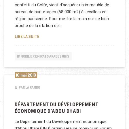
confetti du Golfe, vient d’acquérir un immeuble de
bureau de huit étages (58 000 m2) à Levallois en
région parisienne. Pour mettre la main sur ce bien
proche de la station de …
ABU DHABI SUR LE MARCHÉ IMMOBILIER EN FRANCE
LIRE LA SUITE
IMMOBILIER EMIRATS ARABES UNIS
10 mai 2013
PAR LA RANDO
DÉPARTEMENT DU DÉVELOPPEMENT
ÉCONOMIQUE D’ABOU DHABI
Le Département du Développement économique
d’Abou Dhabi (DED) organisera ce mois-ci un Forum