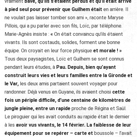
vraiment
bavé, qu’ils s’étaient perdus et qu’il était arrivé
à pied seul pour prévenir que Guilhem était
en arrière. Il
ne voulait pas laisser tomber son ami », raconte Maryse
Pillois, qui a pu parler avec son fils, Loïc, par téléphone.
Marie-Agnès insiste :
«
On était convaincu qu’ils étaient
vivants. Ils sont costauds, solides, forment une bonne
équipe. On croyait en leur force physique
et morale ! »
Tous deux paysagistes, Loïc et Guilhem se sont connus
pendant leurs études, à
Pau. Depuis, bien qu’ayant
construit leurs vies et leurs familles entre la Gironde et
le Var,
les deux amis partaient souvent voyager pour
randonner. Déjà venus en Guyane, ils avaient choisi
cette
fois un périple difficile, d’une centaine de kilomètres de
jungle pleine, entre un rapide
proche de Régina et Saül.
Le piroguier qui les avait conduits au rapide était le dernier
à les
avoir vus vivants, le 14 février. La faiblesse de leur
équipement pour se repérer – carte et
boussole – l’avait