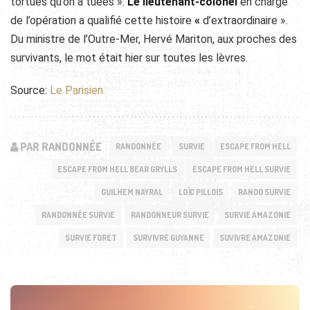
tortues qu’on a tuées ».
Le lieutenant-colonel
en charge
de l’opération a qualifié cette histoire
«
d’extraordinaire ».
Du ministre de l’Outre-Mer, Hervé Mariton, aux proches des
survivants, le mot était hier sur toutes les lèvres.
Source:
Le Parisien
PAR RANDONNÉE
RANDONNÉE
SURVIE
ESCAPE FROM HELL
ESCAPE FROM HELL BEAR GRYLLS
ESCAPE FROM HELL SURVIE
GUILHEM NAYRAL
LOÏC PILLOIS
RANDO SURVIE
RANDONNÉE SURVIE
RANDONNEUR SURVIE
SURVIE AMAZONIE
SURVIE FORET
SURVIVRE GUYANNE
SUVIVRE AMAZONIE