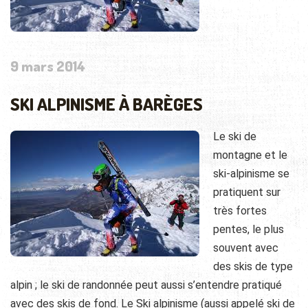
9 mars 2014
SKI ALPINISME À BARÈGES
Le ski de
montagne et le
ski-alpinisme se
pratiquent sur
très fortes
pentes, le plus
souvent avec
des skis de type
alpin ; le ski de randonnée peut aussi s’entendre pratiqué
avec des skis de fond. Le Ski alpinisme (aussi appelé ski de