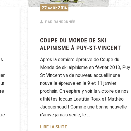
27 août 2014
PAR RANDONNÉE
COUPE DU MONDE DE SKI
ALPINISME À PUY-ST-VINCENT
es
Après la dernière épreuve de Coupe du
Monde de ski alpinisme en février 2013, Puy
er.
St Vincent va de nouveau accueillir une
sur
nouvelle épreuve en le 9 et 11 janvier
re
prochain. On espère y voir la victoire de nos
athlètes locaux Laetitia Roux et Mathéo
Jacquemoud ! Comme une bonne nouvelle
tre
n’arrive jamais seule, le …
COUPE DU MONDE DE SKI ALPINIS
LIRE LA SUITE