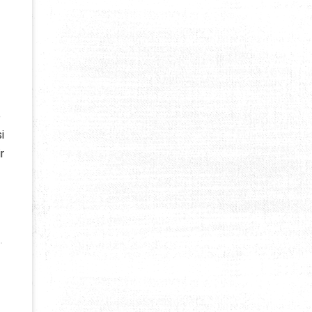
é
i
r