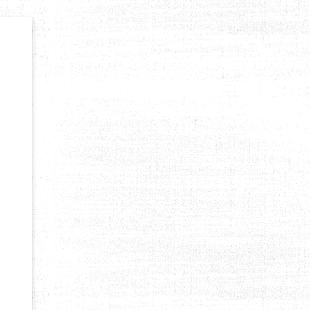
ME À PUY-ST-VINCENT