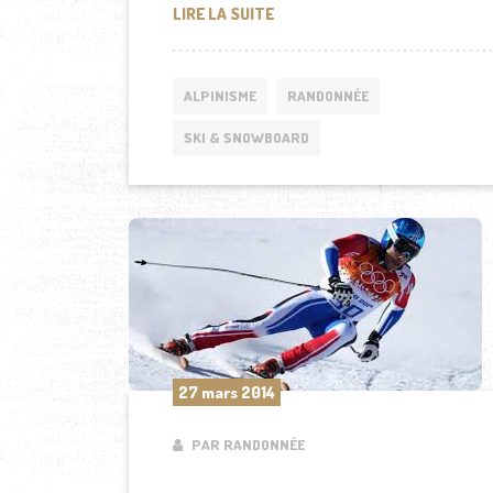
COUPE DU MONDE DE SKI ALPI
LIRE LA SUITE
ALPINISME
RANDONNÉE
SKI & SNOWBOARD
27 mars 2014
PAR RANDONNÉE