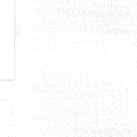
0
D POUR KILIAN JORNET