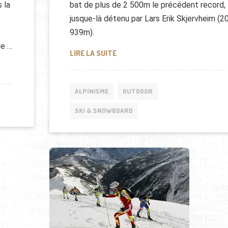
 la
bat de plus de 2 500m le précédent record,
jusque-là détenu par Lars Erik Skjervheim (2
939m).
de …
SKI ALPINISME : NOUVEAU RECOR
LIRE LA SUITE
DU MONDE DE SKI-ALPINISME
ALPINISME
OUTDOOR
SKI & SNOWBOARD