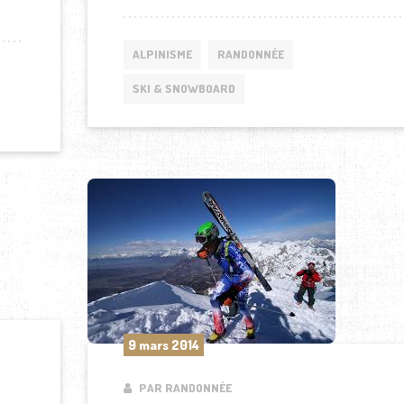
NISME 2015
ALPINISME
RANDONNÉE
SKI & SNOWBOARD
9 mars 2014
PAR RANDONNÉE