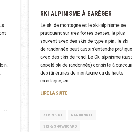
SKI ALPINISME À BARÈGES
 La
Le ski de montagne et le ski-alpinisme se
ont
pratiquent sur très fortes pentes, le plus
souvent avec des skis de type alpin ; le ski
de randonnée peut aussi s’entendre pratiqu
avec des skis de fond. Le Ski alpinisme (auss
pin,
appelé ski de randonnée) consiste à parcouri
x
des itinéraires de montagne ou de haute
montagne, en …
SKI ALPINISME À BARÈGES
LIRE LA SUITE
YMPIQUES D’HIVER
ALPINISME
RANDONNÉE
SKI & SNOWBOARD