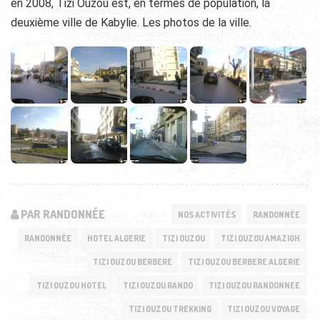
en 2008, Tizi Ouzou est, en termes de population, la
deuxième ville de Kabylie. Les photos de la ville.
PAR RANDONNÉE
NOS ACTIVITÉS
RANDONNÉE
RANDONNÉE
HOTEL ALGERIE
TIZI OUZOU
TIZI OUZOU AMAZIGH
TIZI OUZOU BERBERE
TIZI OUZOU BERBERE ALGERIE
TIZI OUZOU HOTEL
TIZI OUZOU RANDO
TIZI OUZOU RANDONNEE
TIZI OUZOU TREKKING
TIZI OUZOU VOYAGE