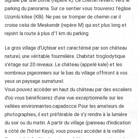
signalé par une borne (repère K). Ce chemin revient vers le
parking du panorama. Sur ce sentier vous trouverez l’église
Uzümlü kilise (K8i). Ne pas se tromper de chemin car il
croise celui de Meskendir (repère M) qui est plus long et
rejoint la route à plus d’1 km du parking.
Le gros village d’Uçhisar est caractérisé par son château
naturel, une véritable fourmilière. L’habitat troglodytique
s’étage sur 20 niveaux. Le château (appelé kale) et les
nombreux pigeonniers sur le bas du village offriront à vos
yeux un paysage surnaturel.
Vous pouvez accéder en haut du château par des escaliers
d’où vous bénéficierez d’une vue exceptionnelle sur les
vallées environnantes.capadocce Pour les amateurs de
photographies, il est préférable de s’y rendre à la lumière
du soir ou du matin. A partir du village (panneau d’indication
à côté de l’hôtel Kaya), vous pouvez accéder à la vallée