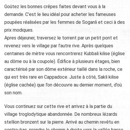
Goûtez les bonnes crêpes faites devant vous à la
demande. C’est le lieu idéal pour acheter les fameuses
poupées réalisées par les femmes de Soganli et ceci à des
prix modiques.
Apres déjeuner, traversez le torrent par un petit pont et
revenez vers le village par l’autre rive. Après quelques
centaines de mètre vous rencontrerez Kubbali kilise (église
au dôme ou à la coupole). Édifice à plusieurs étages, bien
caractérisé par son dôme extérieur taillé dans la roche, ce
qui est très rare en Cappadoce. Juste à côté, Sakli kilise
(église cachée) que l’on découvre au dernier moment, d’où
son nom.
Vous continuez sur cette rive et arrivez à la partie du
village troglodytique abandonnée. De nombreux lézards
stellion bronzent sur la pierre. Arrivé au chemin revêtu en
contre-bas, prendre le chemin à droite vers la vallée basse