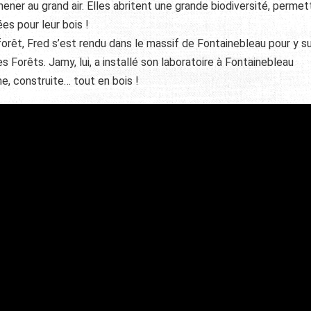
ner au grand air. Elles abritent une grande biodiversité, permet
es pour leur bois !
t, Fred s’est rendu dans le massif de Fontainebleau pour y su
es Forêts. Jamy, lui, a installé son laboratoire à Fontainebleau
e, construite… tout en bois !