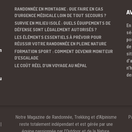
RANDONNÉE EN MONTAGNE : QUE FAIRE EN CAS
A
D’URGENCE MÉDICALE LOIN DE TOUT SECOURS ?
SURVIE EN MILIEU ISOLÉ : QUELS ÉQUIPEMENTS DE
En
DÉFENSE SONT LÉGALEMENT AUTORISÉS ?
sé
LES ÉLÉMENTS ESSENTIELS À PRÉVOIR POUR
po
RÉUSSIR VOTRE RANDONNÉE EN PLEINE NATURE
de
n
FORMATION SPORT : COMMENT DEVENIR MONITEUR
si
D’ESCALADE
d’
LE COÛT RÉEL D’UN VOYAGE AU NÉPAL
n’
de
u
Notre Magazine de Randonnée, Trekking et d'Alpinisme
Pa
|
reste totalement indépendant et est gérée par une
équipe passionnée par l’Outdoor et de la Nature.