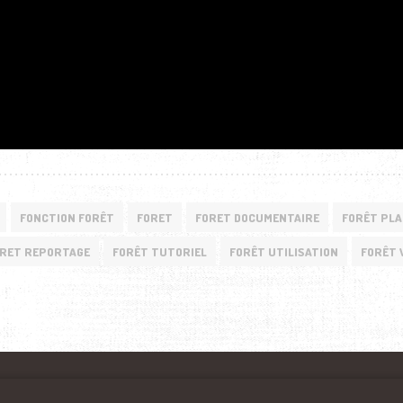
FONCTION FORÊT
FORET
FORET DOCUMENTAIRE
FORÊT PL
RET REPORTAGE
FORÊT TUTORIEL
FORÊT UTILISATION
FORÊT 