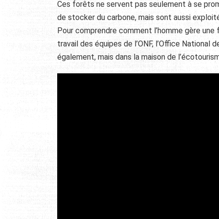
Ces forêts ne servent pas seulement à se prome
de stocker du carbone, mais sont aussi exploité
Pour comprendre comment l’homme gère une forê
travail des équipes de l’ONF, l’Office National d
également, mais dans la maison de l’écotourism