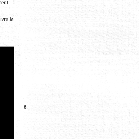
tent
ivre le
&