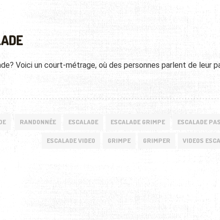
LADE
ade? Voici un court-métrage, où des personnes parlent de leur p
DE
RANDONNÉE
ESCALADE
ESCALADE GRIMPE
ESCALADE PA
ESCALADE VIDEO
GRIMPE
GRIMPER
VIDEOS ESC