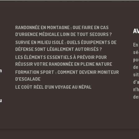
RANDONNÉE EN MONTAGNE : QUE FAIRE EN CAS
A
D’URGENCE MÉDICALE LOIN DE TOUT SECOURS ?
SURVIE EN MILIEU ISOLÉ : QUELS ÉQUIPEMENTS DE
En
DÉFENSE SONT LÉGALEMENT AUTORISÉS ?
sé
LES ÉLÉMENTS ESSENTIELS À PRÉVOIR POUR
po
RÉUSSIR VOTRE RANDONNÉE EN PLEINE NATURE
de
n
FORMATION SPORT : COMMENT DEVENIR MONITEUR
si
D’ESCALADE
d’
LE COÛT RÉEL D’UN VOYAGE AU NÉPAL
n’
de
u