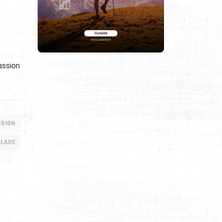
assion
SSION
ALADE