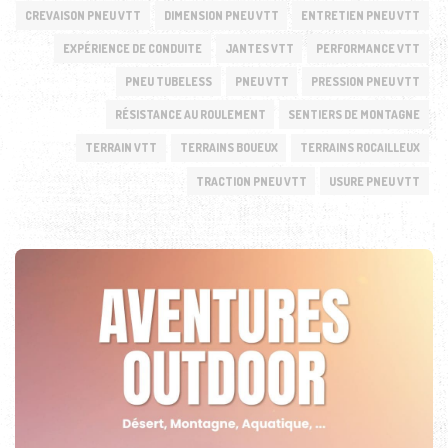
CREVAISON PNEU VTT
DIMENSION PNEU VTT
ENTRETIEN PNEU VTT
EXPÉRIENCE DE CONDUITE
JANTES VTT
PERFORMANCE VTT
PNEU TUBELESS
PNEU VTT
PRESSION PNEU VTT
RÉSISTANCE AU ROULEMENT
SENTIERS DE MONTAGNE
TERRAIN VTT
TERRAINS BOUEUX
TERRAINS ROCAILLEUX
TRACTION PNEU VTT
USURE PNEU VTT