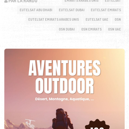
PAR LA RANDO
ÉMIRATS ARABES UNIS
EUTELSAT
EUTELSAT ABU DHABI
EUTELSAT DUBAI
EUTELSAT EMIRATS
EUTELSAT EMIRATS ARABES UNIS
EUTELSAT UAE
OSN
OSN DUBAI
OSN EMIRATS
OSN UAE