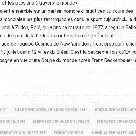
s et les passions à travers le monde».
raient ensemble sur un certain nombre d’initiatives au cours des
 mondiales les plus remarquables dans le sport aujourd’hui», a 
ndi à Zürich, Pelé, qui a pris sa retraite en 1977, a reçu un Ballo
se des prix de la Fédération internationale de football.
inage de l’équipe Cosmos de New York dont il est président d’ho
3 juillet dans 12 villes du Brésil. C’est la deuxième fois qu’Emir
ampagne en vue d’une Coupe du monde après Franz Beckenbauer (
ORT
BILLET EMIRATES AIRLINES BRESIL 2014
BRESIL EMIRATES AIR
S BRESIL 2014
EMIRATES AIRLINES BRESILIEN
EMIRATES AIRLINES 
EMIRATES AIRLINES PELE
EMIRATS BRESIL
MONDIAL EMIRATES AIR