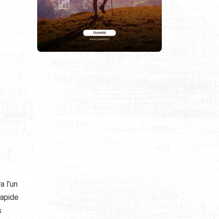
a l’un
rapide
s