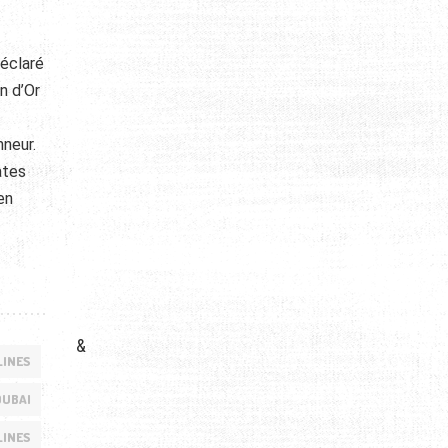
déclaré
n d’Or
nneur.
ates
en
&
LINES
DUBAI
LINES