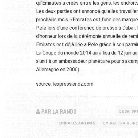
qu’Emirates a créés entre les gens, les endroit
Les deux parties ont annoncé qu’elles travaille
prochains mois. «Emirates est l’une des marques
Pelé lors d’une conférence de presse à Dubaï. Lu
d’honneur lors de la cérémonie annuelle de remi
Emirates est déjà liée à Pelé grâce à son parra
La Coupe du monde 2014 aura lieu du 12 juin au 1
s’unit à un ambassadeur planétaire pour sa c
Allemagne en 2006).
source: lexpressiondz.com
PAR LA RANDO
DUBAI SP
EMIRATES AIRLINES
EMIRATES AIRLINE