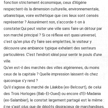
fonction strictement économique, ceux d’Algérie
respectent-ils la dimension culturelle, environnementale,
urbanistique, voire esthétique que ces lieux sont censés
représenter ? Assurément non, s’accorde-t-on à
constater.Qui peut visiter une ville sans faire un détour par
son marché principal ? Si ce réflexe est quasi universel,
c’est qu’en plus d’y faire ses emplettes, le visiteur y
découvre une ambiance typique exhalant des senteurs
particulières. C’est l’endroit idéal pour sentir le pouls d’une
ville.
Qu’en est-il des marchés des villes algériennes, du moins
ceux de la capitale ? Quelle impression laissent-ils chez
quiconque s’y rend ?
Qu’il s’agisse du marché de Lâakiba (ex-Belcourt), de celui
des Trois Horloges (Bab-El-Oued) ou encore d’El-Madania
(ex-Salambier), le constat largement partagé est le même :
il ne s’agit plus que de dépôts disgracieux de marchandises,