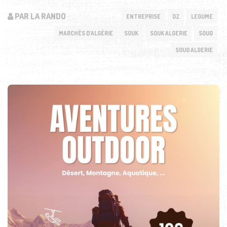
PAR LA RANDO
ENTREPRISE
DZ
LEGUME
MARCHÉS D’ALGÉRIE
SOUK
SOUK ALGERIE
SOUQ
SOUQ ALGERIE