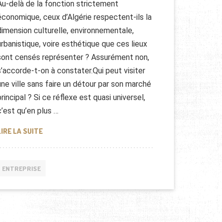
Au-delà de la fonction strictement
économique, ceux d’Algérie respectent-ils la
dimension culturelle, environnementale,
urbanistique, voire esthétique que ces lieux
sont censés représenter ? Assurément non,
s’accorde-t-on à constater.Qui peut visiter
une ville sans faire un détour par son marché
principal ? Si ce réflexe est quasi universel,
c’est qu’en plus …
LES MARCHÉS D’ALGÉRIE
LIRE LA SUITE
ENTREPRISE