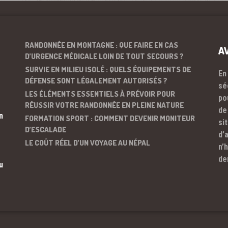
RANDONNÉE EN MONTAGNE : QUE FAIRE EN CAS
A
D’URGENCE MÉDICALE LOIN DE TOUT SECOURS ?
SURVIE EN MILIEU ISOLÉ : QUELS ÉQUIPEMENTS DE
En
DÉFENSE SONT LÉGALEMENT AUTORISÉS ?
sé
LES ÉLÉMENTS ESSENTIELS À PRÉVOIR POUR
po
RÉUSSIR VOTRE RANDONNÉE EN PLEINE NATURE
de
n
FORMATION SPORT : COMMENT DEVENIR MONITEUR
si
D’ESCALADE
d’
LE COÛT RÉEL D’UN VOYAGE AU NÉPAL
n’
de
u