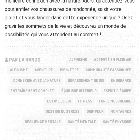
meilleure connexion avec la nature. Alors, qu’attendez-vous
pour enfiler vos chaussures de randonnée, saisir votre
piolet et vous lancer dans cette expérience unique ? Osez
gravir les sommets de la vie et découvrez un monde de
possibilités qui vous attendent au sommet !
PAR LA RANDO
ALPINISME
ACTIVITÉ EN PLEIN AIR
ALPINISME
AVENTURE
BIEN-ÊTRE
COMMUNAUTÉ PASSIONNÉE
CONNEXION AVEC LA NATURE
DÉPASSEMENT DE SOI
ENDURANCE
ENTRAÎNEMENT COMPLET
ÉQUILIBRE INTÉRIEUR
ESPRIT D'ÉQUIPE
ESTIME DE SOI
FITNESS
FORCE MUSCULAIRE
GESTION DU STRESS
GRIMPEUR
MONTAGNES
RÉSILIENCE MENTALE
SANTÉ MENTALE
SANTÉ PHYSIQUE