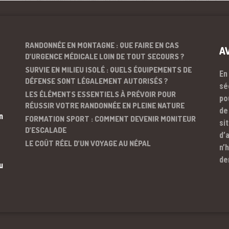
RANDONNÉE EN MONTAGNE : QUE FAIRE EN CAS
A
D’URGENCE MÉDICALE LOIN DE TOUT SECOURS ?
SURVIE EN MILIEU ISOLÉ : QUELS ÉQUIPEMENTS DE
En
DÉFENSE SONT LÉGALEMENT AUTORISÉS ?
sé
LES ÉLÉMENTS ESSENTIELS À PRÉVOIR POUR
po
RÉUSSIR VOTRE RANDONNÉE EN PLEINE NATURE
de
n
FORMATION SPORT : COMMENT DEVENIR MONITEUR
si
D’ESCALADE
d’
LE COÛT RÉEL D’UN VOYAGE AU NÉPAL
n’
de
u