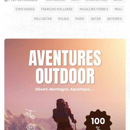
EMIR HAMAD
FRANÇOIS HOLLANDE
MAGAZINE FORBES
MALI
MALI QATAR
MUJAO
PARIS
QATAR
QATARIES