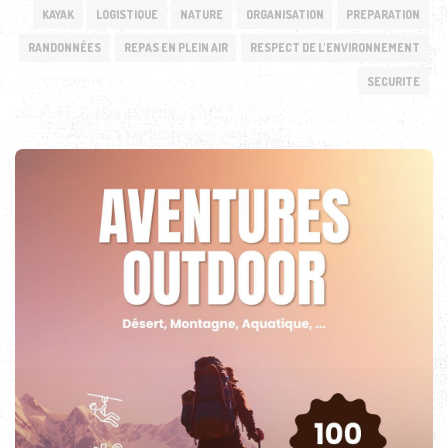
KAYAK
LOGISTIQUE
NATURE
ORGANISATION
PREPARATION
RANDONNÉES
REPAS EN PLEIN AIR
RESPECT DE L'ENVIRONNEMENT
SECURITE