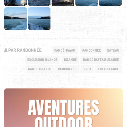
PAR RANDONNÉE
CANOË-KAYAK
RANDONNÉE
BATEAU
EXCURSION ISLANDE
ISLANDE
RANDO BATEAU ISLANDE
RANDO ISLANDE
RANDONNÉE
TREK
TREK ISLANDE