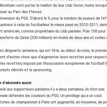
Beckham vont porter le maillot de leur club favori, moins lorsqu’il
 jouer au Parc des Princes.
imension du PSG. D’abord le 9, pour le nombre de joueurs de l’ef
 supérieur à celui du footballeur le mieux payé en 2010-2011, dern
t américain, comme propriétaire du club parisien. Puis 138 pour 
ansferts du Qatar (200 millions) en moins de deux ans et celles 
es dirigeants qatariens, qui ont fêté, au début du mois, le premie
n’ont d’autres choix que d’augmenter leurs recettes pour respect
et les recettes) imposé par l’Association européenne de football 
produits dérivés et le sponsoring.
e d’abonnés aussi
é aux supporteurs parisiens il y a deux semaines, ils n’ont pas
onale défendre les couleurs du PSG. Un privilège qui a un coût.
tches de championnat à Paris ont augmenté, en moyenne, de pr