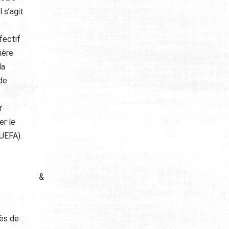
 s’agit
fectif
ière
la
de
r
er le
(UEFA).
&
ès de