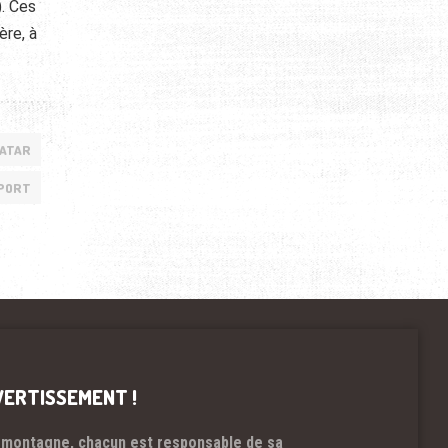
. Ces
ère, à
QATAR
PORT
VERTISSEMENT !
 montagne, chacun est responsable de sa