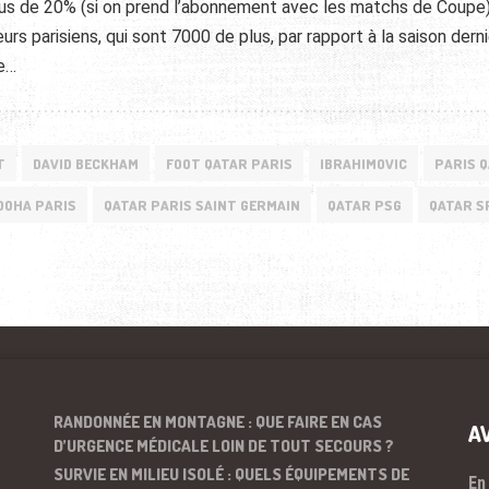
lus de 20% (si on prend l’abonnement avec les matchs de Coupe)
rs parisiens, qui sont 7000 de plus, par rapport à la saison derni
te…
T
DAVID BECKHAM
FOOT QATAR PARIS
IBRAHIMOVIC
PARIS 
DOHA PARIS
QATAR PARIS SAINT GERMAIN
QATAR PSG
QATAR S
RANDONNÉE EN MONTAGNE : QUE FAIRE EN CAS
A
D’URGENCE MÉDICALE LOIN DE TOUT SECOURS ?
SURVIE EN MILIEU ISOLÉ : QUELS ÉQUIPEMENTS DE
En