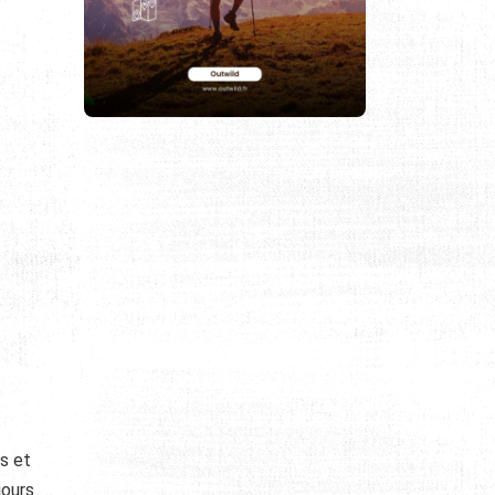
s et
jours