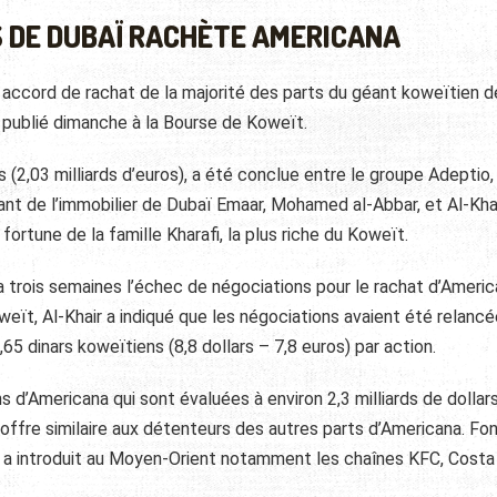
S DE DUBAÏ RACHÈTE AMERICANA
 accord de rachat de la majorité des parts du géant koweïtien d
 publié dimanche à la Bourse de Koweït.
s (2,03 milliards d’euros), a été conclue entre le groupe
Adeptio, 
t de l’immobilier de Dubaï Emaar, Mohamed al-Abbar, et Al-Kha
fortune de la famille Kharafi, la plus riche du Koweït.
a trois semaines l’échec de négociations pour le rachat d’Americ
ït, Al-Khair a indiqué que les négociations avaient été relancé
5 dinars koweïtiens (8,8 dollars – 7,8 euros) par action.
s d’Americana qui sont évaluées à environ 2,3 milliards de dollars
e offre similaire aux détenteurs des autres parts d’Americana. F
a introduit au Moyen-Orient notamment les chaînes KFC, Costa