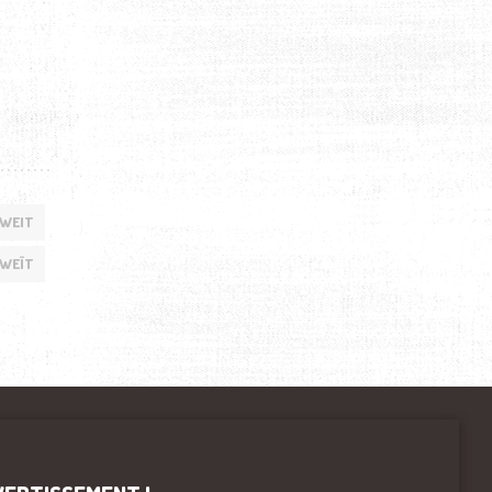
OWEIT
WEÏT