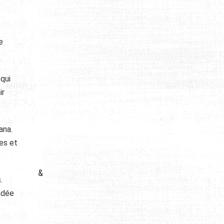
e
qui
ir
ana.
es et
&
.
ondée