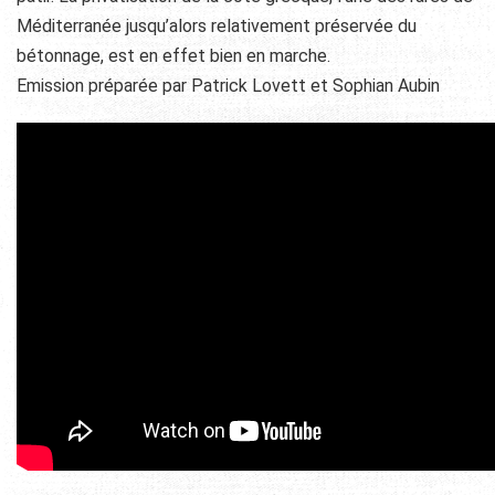
Méditerranée jusqu’alors relativement préservée du
bétonnage, est en effet bien en marche.
Emission préparée par Patrick Lovett et Sophian Aubin