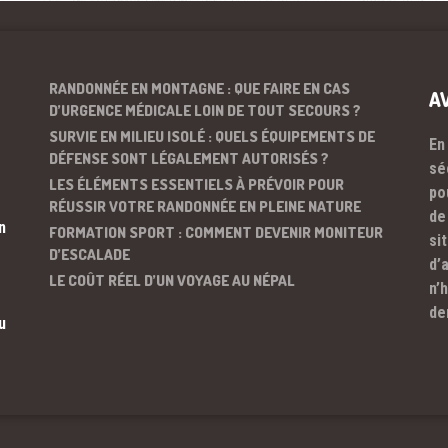
RANDONNÉE EN MONTAGNE : QUE FAIRE EN CAS
A
D’URGENCE MÉDICALE LOIN DE TOUT SECOURS ?
SURVIE EN MILIEU ISOLÉ : QUELS ÉQUIPEMENTS DE
En
DÉFENSE SONT LÉGALEMENT AUTORISÉS ?
sé
LES ÉLÉMENTS ESSENTIELS À PRÉVOIR POUR
po
RÉUSSIR VOTRE RANDONNÉE EN PLEINE NATURE
de
n
FORMATION SPORT : COMMENT DEVENIR MONITEUR
si
D’ESCALADE
d’
LE COÛT RÉEL D’UN VOYAGE AU NÉPAL
n’
de
u