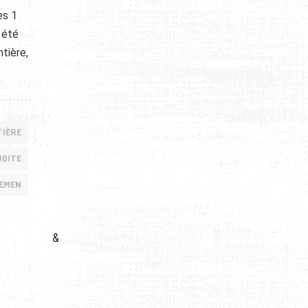
es 1
 été
tière,
TIÈRE
UDITE
EMEN
&