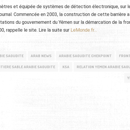
is mètres et équipée de systèmes de détection électronique, sur l
journal. Commencée en 2003, la construction de cette barrière a
estations du gouvernement du Yémen sur la démarcation de la fron
0, rappelle le site. Lire la suite sur
LeMonde.fr…
BIE SAOUDITE
ARAB NEWS
ARABIE SAOUDITE CHEKPOINT
FRON
TIERE SABLE ARABIE SAOUDITE
KSA
RELATION YEMEN ARABIE SAO
Y