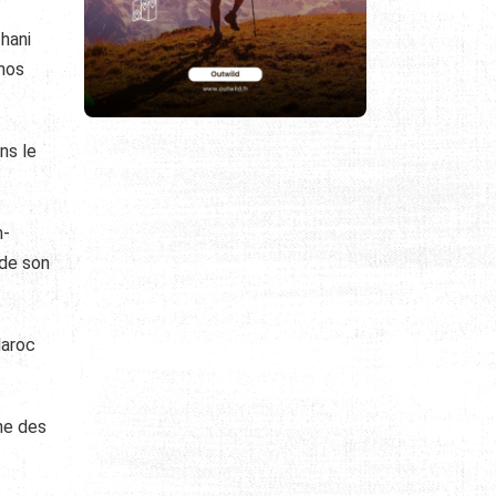
Thani
 nos
ns le
n-
 de son
Maroc
ine des