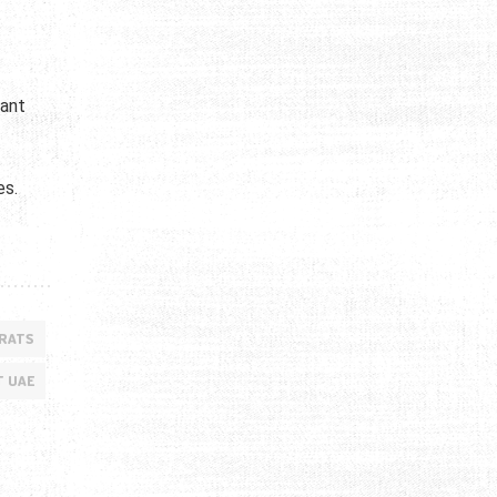
tant
es.
IRATS
 UAE