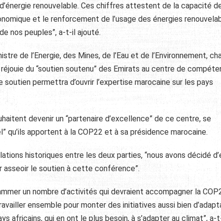
 d’énergie renouvelable. Ces chiffres attestent de la capacité d
 économique et le renforcement de l’usage des énergies renouvela
de nos peuples”, a-t-il ajouté.
istre de l’Energie, des Mines, de l’Eau et de l’Environnement, ch
 réjouie du “soutien soutenu” des Emirats au centre de compét
 soutien permettra d’ouvrir l’expertise marocaine sur les pays
ouhaitent devenir un “partenaire d’excellence” de ce centre, se
el” qu’ils apportent à la COP22 et à sa présidence marocaine.
ations historiques entre les deux parties, “nous avons décidé d’é
 asseoir le soutien à cette conférence”.
ammer un nombre d’activités qui devraient accompagner la COP2
ravailler ensemble pour monter des initiatives aussi bien d’adapt
 africains, qui en ont le plus besoin, à s’adapter au climat”, a-t