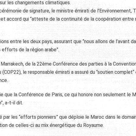
ur les changements climatiques.
 cérémonie de signature, le ministre émirati de l’Environnement, 
et accord qui “atteste de la continuité de la coopération entre
ations entre les deux pays, assurant que “nous allons de l’avant da
efforts de la région arabe”.
à Marrakech, de la 22ème Conférence des parties à la Conventio
 (COP22), le responsable émirati a assuré du “soutien complet“
nce.
sie que la Conférence de Paris, ce qui honore non seulement le 
 a-t-il dit.
nné par les “efforts pionniers” que déploie le Maroc dans le doma
tion de celles-ci au mix énergétique du Royaume.