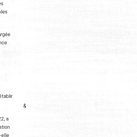
es
bles
argée
ence
tablir
&
2, a
ation
-elle