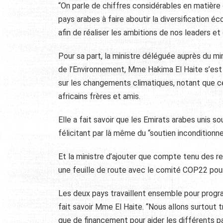
“On parle de chiffres considérables en matière
pays arabes à faire aboutir la diversification
afin de réaliser les ambitions de nos leaders et 
Pour sa part, la ministre déléguée auprès du min
de l’Environnement, Mme Hakima El Haite s’est
sur les changements climatiques, notant que ce
africains frères et amis.
Elle a fait savoir que les Emirats arabes unis s
félicitant par là même du “soutien inconditionn
Et la ministre d’ajouter que compte tenu des rel
une feuille de route avec le comité COP22 pour
Les deux pays travaillent ensemble pour progr
fait savoir Mme El Haite. “Nous allons surtout t
que de financement pour aider les différents pays