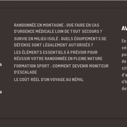
RANDONNÉE EN MONTAGNE : QUE FAIRE EN CAS
A
D’URGENCE MÉDICALE LOIN DE TOUT SECOURS ?
SURVIE EN MILIEU ISOLÉ : QUELS ÉQUIPEMENTS DE
En
DÉFENSE SONT LÉGALEMENT AUTORISÉS ?
sé
LES ÉLÉMENTS ESSENTIELS À PRÉVOIR POUR
po
RÉUSSIR VOTRE RANDONNÉE EN PLEINE NATURE
de
n
FORMATION SPORT : COMMENT DEVENIR MONITEUR
si
D’ESCALADE
d’
LE COÛT RÉEL D’UN VOYAGE AU NÉPAL
n’
de
u