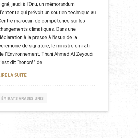
signé, jeudi à l’Onu, un mémorandum
d’entente qui prévoit un soutien technique au
Centre marocain de compétence sur les
changements climatiques. Dans une
déclaration à la presse à l’issue de la
cérémonie de signature, le ministre émirati
de l’Environnement, Thani Ahmed Al Zeyoudi
s’est dit “honoré” de …
ENVIRONNEMENT: ENTENTE ENTRE LE MAROC ET LES E
LIRE LA SUITE
ÉMIRATS ARABES UNIS