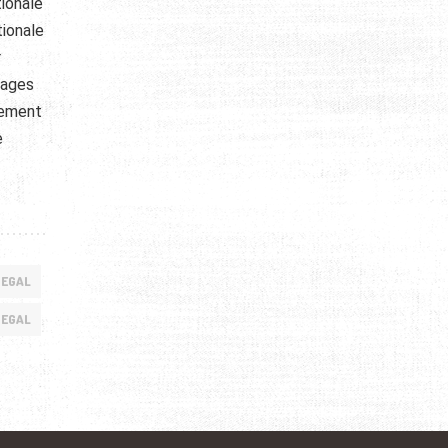
tionale
tionale
r
lages
sement
e
NEGAL
NEGAL