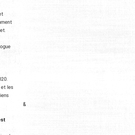
e
et
emment
et.
logue
020.
 et les
liens
&
est