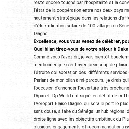
reste encore touché par l’hospitalité et la conviv
l’état de la coopération entre nos deux pays m
hautement stratégique dans les relations d’affair
d’électrification solaire de 100 villages du Sén
Diagne.
Excellence, vous vous venez de célébrer, pou
Quel bilan tirez-vous de votre séjour à Daka
Comme vous l’avez dit, je vais bientôt bouclerm
mentionner que c’est avec beaucoup de plaisir
l’étroite collaboration des différents services d
Parlant de mon bilan à mi-parcours, je dirais qu
l’occasion d’annoncer l’ouverture très prochain
l’Apix et Dp World ont signé, en début de cett
l’Aéroport Blaise Diagne, qui sera le port le pl
sans doute, à faire du Sénégal un hub régional 
droite ligne avec les objectifs ambitieux du Pl
plusieurs engagements et recommandations issu