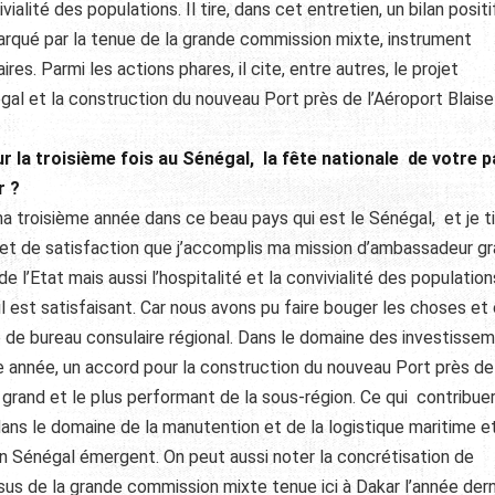
ialité des populations. Il tire, dans cet entretien, un bilan positi
arqué par la tenue de la grande commission mixte, instrument
es. Parmi les actions phares, il cite, entre autres, le projet
égal et la construction du nouveau Port près de l’Aéroport Blaise
r la troisième fois au Sénégal, la fête nationale de votre p
r ?
a troisième année dans ce beau pays qui est le Sénégal, et je t
 et de satisfaction que j’accomplis ma mission d’ambassadeur gr
e l’Etat mais aussi l’hospitalité et la convivialité des population
’il est satisfaisant. Car nous avons pu faire bouger les choses et
e de bureau consulaire régional. Dans le domaine des investissem
e année, un accord pour la construction du nouveau Port près de
us grand et le plus performant de la sous-région. Ce qui contribuer
dans le domaine de la manutention et de la logistique maritime e
an Sénégal émergent. On peut aussi noter la concrétisation de
s de la grande commission mixte tenue ici à Dakar l’année dern