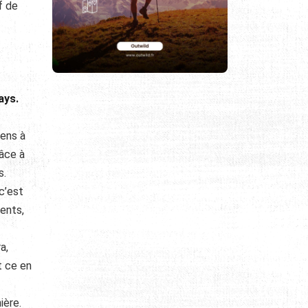
f de
ays.
iens à
âce à
s.
 c’est
ents,
a,
t ce en
ière.