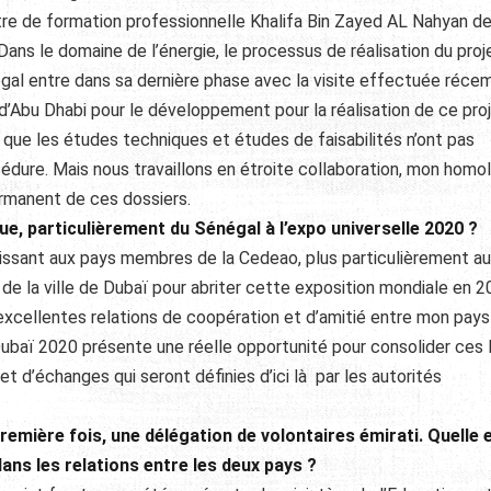
re de formation professionnelle Khalifa Bin Zayed AL Nahyan d
ans le domaine de l’énergie, le processus de réalisation du proj
énégal entre dans sa dernière phase avec la visite effectuée réc
’Abu Dhabi pour le développement pour la réalisation de ce proj
r que les études techniques et études de faisabilités n’ont pas
édure. Mais nous travaillons en étroite collaboration, mon homo
ermanent de ces dossiers.
ue, particulièrement du Sénégal à l’expo universelle 2020 ?
aissant aux pays membres de la Cedeao, plus particulièrement au
 de la ville de Dubaï pour abriter cette exposition mondiale en 2
s excellentes relations de coopération et d’amitié entre mon pays
Dubaï 2020 présente une réelle opportunité pour consolider ces 
 d’échanges qui seront définies d’ici là par les autorités
remière fois, une délégation de volontaires émirati. Quelle 
ans les relations entre les deux pays ?