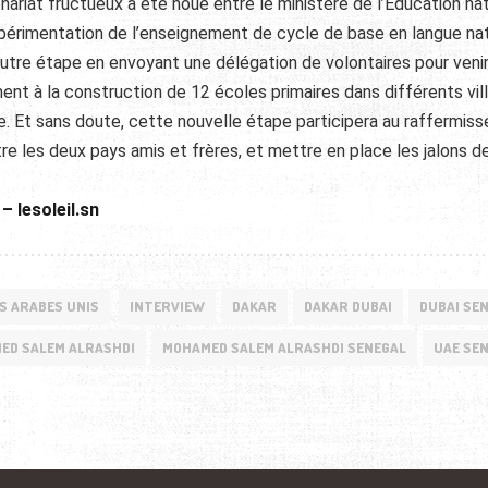
tenariat fructueux a été noué entre le ministère de l’Education na
xpérimentation de l’enseignement de cycle de base en langue na
autre étape en envoyant une délégation de volontaires pour veni
ment à la construction de 12 écoles primaires dans différents vil
e. Et sans doute, cette nouvelle étape participera au raffermis
tre les deux pays amis et frères, et mettre en place les jalons d
 lesoleil.sn
S ARABES UNIS
INTERVIEW
DAKAR
DAKAR DUBAI
DUBAI SE
ED SALEM ALRASHDI
MOHAMED SALEM ALRASHDI SENEGAL
UAE SE