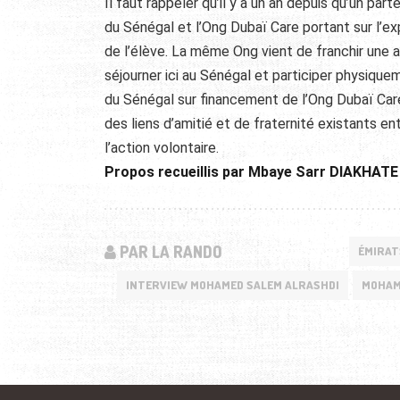
Il faut rappeler qu’il y a un an depuis qu’un par
du Sénégal et l’Ong Dubaï Care portant sur l’e
de l’élève. La même Ong vient de franchir une 
séjourner ici au Sénégal et participer physique
du Sénégal sur financement de l’Ong Dubaï Car
des liens d’amitié et de fraternité existants en
l’action volontaire.
Propos recueillis par Mbaye Sarr DIAKHATE –
PAR LA RANDO
ÉMIRAT
INTERVIEW MOHAMED SALEM ALRASHDI
MOHAM