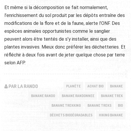
Et même si la décomposition se fait normalement,
l’enrichissement du sol produit par les dépôts entraîne des
modifications de la flore et de la faune, alerte l’ONF. Des
espèces animales opportunistes comme le sanglier
peuvent alors être tentés de s’y installer, ainsi que des
plantes invasives. Mieux donc préférer les déchetteries. Et
réfléchir à deux fois avant de jeter quelque chose par terre
selon AFP.
PAR LA RANDO
PLANÈTE
ACHAT BIO
BANANE
BANANE RANDO
BANANE RANDONNEE
BANANE TREK
BANANE TREKKING
BANANE TREKS
BIO
DÉCHETS BIODÉGRADABLES
HIKING BANANE