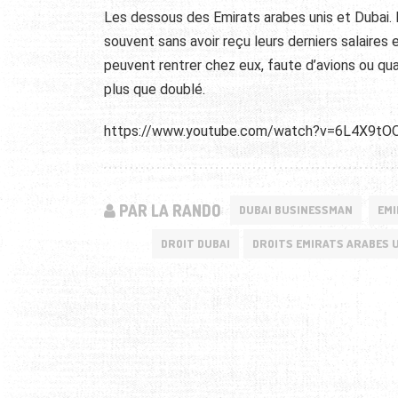
Les dessous des Emirats arabes unis et Dubai. 
souvent sans avoir reçu leurs derniers salaires 
peuvent rentrer chez eux, faute d’avions ou quan
plus que doublé.
https://www.youtube.com/watch?v=6L4X9tO
PAR LA RANDO
DUBAI BUSINESSMAN
EMI
DROIT DUBAI
DROITS EMIRATS ARABES 