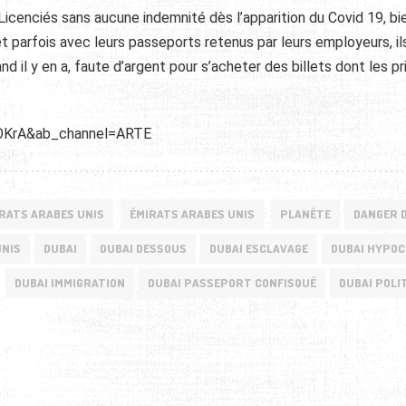
Licenciés sans aucune indemnité dès l’apparition du Covid 19, bi
et parfois avec leurs passeports retenus par leurs employeurs, il
d il y en a, faute d’argent pour s’acheter des billets dont les pr
OKrA&ab_channel=ARTE
RATS ARABES UNIS
ÉMIRATS ARABES UNIS
PLANÈTE
DANGER 
UNIS
DUBAI
DUBAI DESSOUS
DUBAI ESCLAVAGE
DUBAI HYPOC
DUBAI IMMIGRATION
DUBAI PASSEPORT CONFISQUÉ
DUBAI POLI