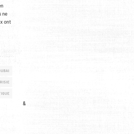
en
s ne
ix ont
DUBAI
RISIE
TIQUE
&