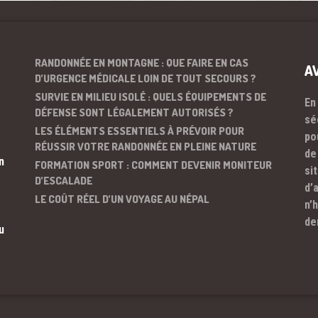
RANDONNÉE EN MONTAGNE : QUE FAIRE EN CAS
A
D’URGENCE MÉDICALE LOIN DE TOUT SECOURS ?
SURVIE EN MILIEU ISOLÉ : QUELS ÉQUIPEMENTS DE
En
DÉFENSE SONT LÉGALEMENT AUTORISÉS ?
sé
LES ÉLÉMENTS ESSENTIELS À PRÉVOIR POUR
po
RÉUSSIR VOTRE RANDONNÉE EN PLEINE NATURE
de
n
FORMATION SPORT : COMMENT DEVENIR MONITEUR
si
D’ESCALADE
d’
LE COÛT RÉEL D’UN VOYAGE AU NÉPAL
n’
de
u