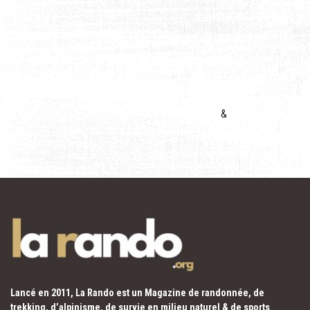
&
Lancé en 2011, La Rando est un Magazine de randonnée, de
trekking, d’alpinisme, de survie en milieu naturel & de sports