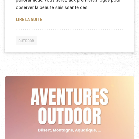
panoramique, vous serez aux premières loges pour
observer la beauté saisissante des …
BAPTÊME DE L’AIR EN AVION : DÉCOUVRIR LE MON
LIRE LA SUITE
OUTDOOR