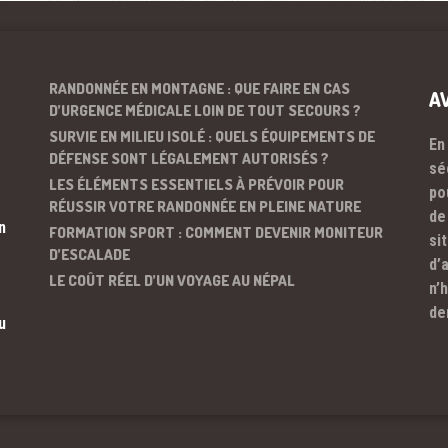
RANDONNÉE EN MONTAGNE : QUE FAIRE EN CAS
A
D’URGENCE MÉDICALE LOIN DE TOUT SECOURS ?
SURVIE EN MILIEU ISOLÉ : QUELS ÉQUIPEMENTS DE
En
DÉFENSE SONT LÉGALEMENT AUTORISÉS ?
sé
LES ÉLÉMENTS ESSENTIELS À PRÉVOIR POUR
po
RÉUSSIR VOTRE RANDONNÉE EN PLEINE NATURE
de
n
FORMATION SPORT : COMMENT DEVENIR MONITEUR
si
D’ESCALADE
d’
LE COÛT RÉEL D’UN VOYAGE AU NÉPAL
n’
de
u