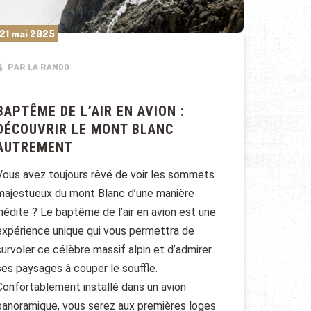
21 mai 2025
PAR LA RANDO
BAPTÊME DE L’AIR EN AVION :
DÉCOUVRIR LE MONT BLANC
AUTREMENT
Vous avez toujours rêvé de voir les sommets
majestueux du mont Blanc d’une manière
inédite ? Le baptême de l’air en avion est une
expérience unique qui vous permettra de
survoler ce célèbre massif alpin et d’admirer
ses paysages à couper le souffle.
Confortablement installé dans un avion
panoramique, vous serez aux premières loges