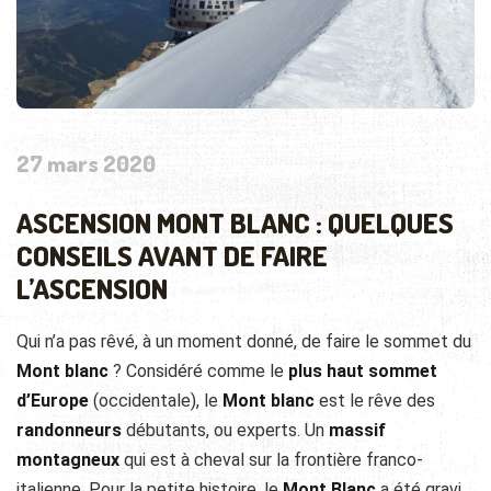
27 mars 2020
ASCENSION MONT BLANC : QUELQUES
CONSEILS AVANT DE FAIRE
L’ASCENSION
Qui n’a pas rêvé, à un moment donné, de faire le sommet du
Mont blanc
? Considéré comme le
plus haut sommet
d’Europe
(occidentale), le
Mont blanc
est le rêve des
randonneurs
débutants, ou experts. Un
massif
montagneux
qui est à cheval sur la frontière franco-
italienne. Pour la petite histoire, le
Mont Blanc
a été gravi