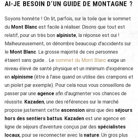
AI-JE BESOIN D’UN GUIDE DE MONTAGNE ?
Soyons honnête ! On lit, parfois, sur la toile que le sommet
du
Mont Blanc
est facile à réaliser. Disons que tout est
relatif, pour un très bon
alpiniste
, la réponse est oui !
Malheureusement, on dénombre beaucoup d’accidents sur
le
Mont Blanc
. La grosse majorité de ces personnes
étaient sans guide… Le
sommet du Mont Blanc
exige un
niveau élevé de santé physique et un minimum d’expérience
en
alpinisme
(être à l’aise quand on utilise des crampons et
un piolet par exemple). Pour cela nous vous conseillons de
passer par une
agence
afin d’augmenter vos chances de
réussite.
Kazaden
, une des références sur le marché
propose justement cette
ascension
ainsi que des
séjours
hors des sentiers battus
.
Kazaden
est une agence en
ligne de séjours d’aventure conçus par des
spécialistes
locaux
, pour se reconnecter avec la
nature
. Un gros plus