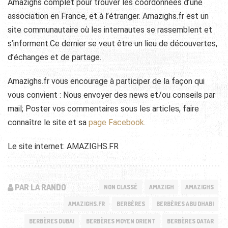
Amazighs complet pour trouver les coordonnées d’une
association en France, et à l’étranger. Amazighs.fr est un
site communautaire où les internautes se rassemblent et
s’informent.Ce dernier se veut être un lieu de découvertes,
d’échanges et de partage.
Amazighs.fr vous encourage à participer de la façon qui
vous convient : Nous envoyer des news et/ou conseils par
mail; Poster vos commentaires sous les articles, faire
connaître le site et sa
page Facebook
.
Le site internet: AMAZIGHS.FR
PAR LA RANDO
NON CLASSÉ
AMAZIGH
AMAZIGHS
AMAZIGHS.FR
BERBÈRES
BERBÈRES ABU DHABI
BERBÈRES DUBAI
BERBÈRES MOYEN ORIENT
BERBÈRES QATAR