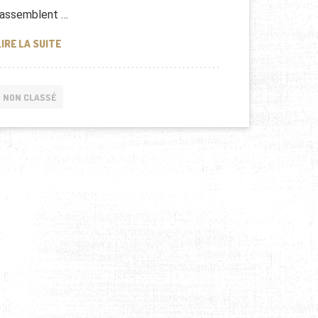
rassemblent …
AMAZIGHS.FR: SITE WEB POUR LES BERBÈRES
LIRE LA SUITE
NON CLASSÉ