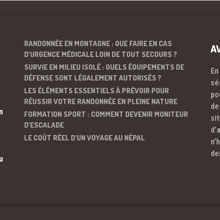
RANDONNÉE EN MONTAGNE : QUE FAIRE EN CAS
A
D’URGENCE MÉDICALE LOIN DE TOUT SECOURS ?
SURVIE EN MILIEU ISOLÉ : QUELS ÉQUIPEMENTS DE
En
DÉFENSE SONT LÉGALEMENT AUTORISÉS ?
sé
LES ÉLÉMENTS ESSENTIELS À PRÉVOIR POUR
po
RÉUSSIR VOTRE RANDONNÉE EN PLEINE NATURE
de
n
FORMATION SPORT : COMMENT DEVENIR MONITEUR
si
D’ESCALADE
d’
LE COÛT RÉEL D’UN VOYAGE AU NÉPAL
n’
de
u