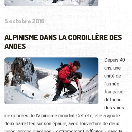
5 octobre 2016
ALPINISME DANS LA CORDILLÈRE DES
ANDES
Depuis 40
ans, une
unité de
l’armée
française
défriche
des voies
inexplorées de l’alpinisme mondial. Cet été, elle a ajouté
deux barrettes sur son épaule, avec l’ouverture de deux
voies vierges classées « extrêmement difficiles » dans la