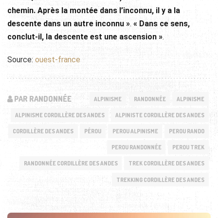
chemin. Après la montée dans l’inconnu, il y a la
descente dans un autre inconnu »
.
« Dans ce sens,
conclut-il, la descente est une ascension »
.
Source:
ouest-france
PAR RANDONNÉE
ALPINISME
RANDONNÉE
ALPINISME
ALPINISME CORDILLÈRE DES ANDES
ALPINISTE CORDILLÈRE DES ANDES
CORDILLÈRE DES ANDES
PÉROU
PEROU ALPINISME
PEROU RANDO
PEROU RANDONNÉE
PEROU TREK
RANDONNÉE CORDILLÈRE DES ANDES
TREK CORDILLÈRE DES ANDES
TREKKING CORDILLÈRE DES ANDES