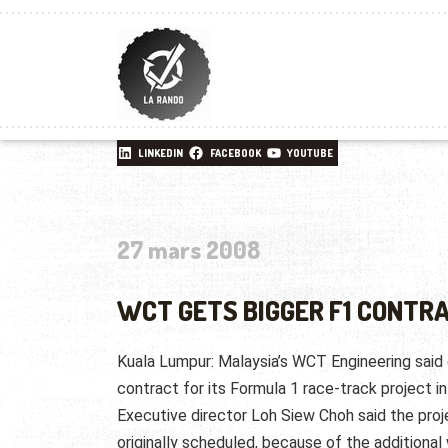
LINKEDIN
FACEBOOK
YOUTUBE
27 mars 2008
WCT GETS BIGGER F1 CONTR
Kuala Lumpur: Malaysia’s WCT Engineering said o
contract for its Formula 1 race-track project in 
Executive director Loh Siew Choh said the pro
originally scheduled, because of the additional