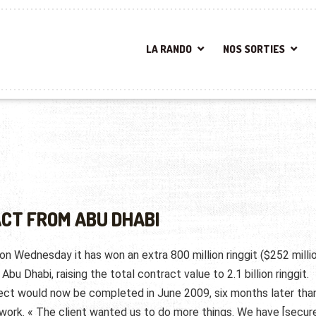
LA RANDO
NOS SORTIES
ACT FROM ABU DHABI
n Wednesday it has won an extra 800 million ringgit ($252 milli
Abu Dhabi, raising the total contract value to 2.1 billion ringgit.
ject would now be completed in June 2009, six months later tha
 work. « The client wanted us to do more things. We have [secur