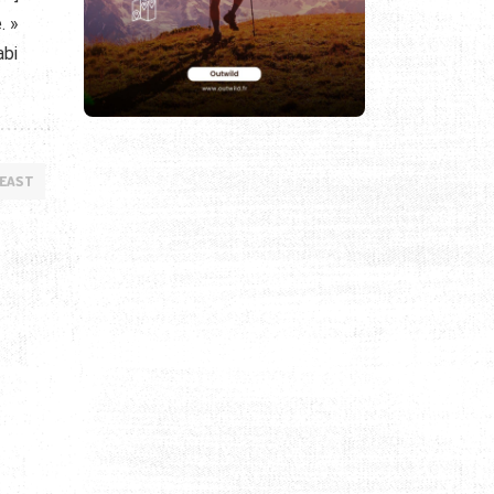
. »
abi
 EAST