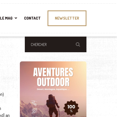
LE MAG
CONTACT
NEWSLETTER
on)
n
ed] an