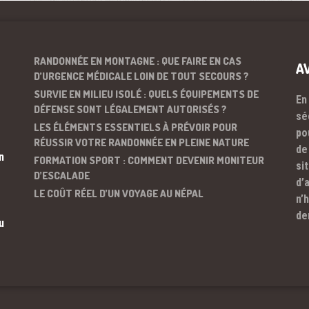
RANDONNÉE EN MONTAGNE : QUE FAIRE EN CAS
A
D’URGENCE MÉDICALE LOIN DE TOUT SECOURS ?
SURVIE EN MILIEU ISOLÉ : QUELS ÉQUIPEMENTS DE
En
DÉFENSE SONT LÉGALEMENT AUTORISÉS ?
sé
LES ÉLÉMENTS ESSENTIELS À PRÉVOIR POUR
po
RÉUSSIR VOTRE RANDONNÉE EN PLEINE NATURE
de
n
FORMATION SPORT : COMMENT DEVENIR MONITEUR
si
D’ESCALADE
d’
LE COÛT RÉEL D’UN VOYAGE AU NÉPAL
n’
de
u