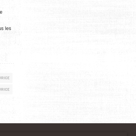
te
us les
URICE
URICE