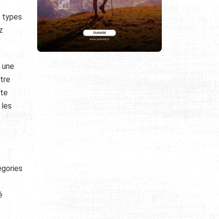
s types
z
r une
ntre
tte
 les
égories
é