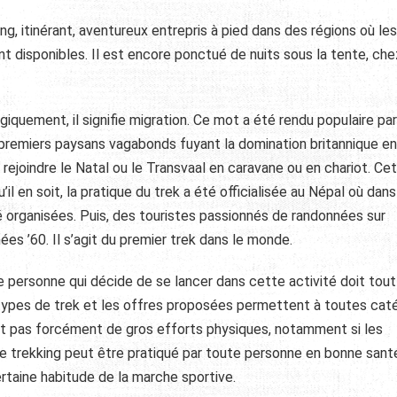
ng, itinérant, aventureux entrepris à pied dans des régions où le
t disponibles. Il est encore ponctué de nuits sous la tente, che
giquement, il signifie migration. Ce mot a été rendu populaire pa
es premiers paysans vagabonds fuyant la domination britannique e
 rejoindre le Natal ou le Transvaal en caravane ou en chariot. Ce
’il en soit, la pratique du trek a été officialisée au Népal où dans
é organisées. Puis, des touristes passionnés de randonnées sur
ées ’60. Il s’agit du premier trek dans le monde.
e personne qui décide de se lancer dans cette activité doit tout
 types de trek et les offres proposées permettent à toutes cat
ert pas forcément de gros efforts physiques, notamment si les
 Le trekking peut être pratiqué par toute personne en bonne sant
taine habitude de la marche sportive.