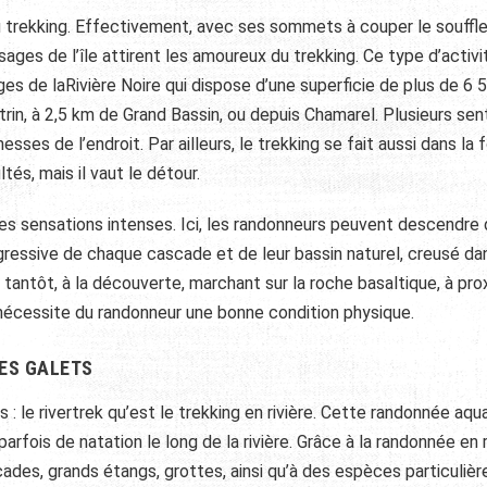
au trekking. Effectivement, avec ses sommets à couper le souffle
ages de l’île attirent les amoureux du trekking. Ce type d’activi
ges de laRivière Noire qui dispose d’une superficie de plus de 6 
rin, à 2,5 km de Grand Bassin, ou depuis Chamarel. Plusieurs sen
ses de l’endroit. Par ailleurs, le trekking se fait aussi dans la 
és, mais il vaut le détour.
es sensations intenses. Ici, les randonneurs peuvent descendre
ressive de chaque cascade et de leur bassin naturel, creusé da
 et tantôt, à la découverte, marchant sur la roche basaltique, à pro
t nécessite du randonneur une bonne condition physique.
DES GALETS
s : le rivertrek qu’est le trekking en rivière. Cette randonnée aqu
fois de natation le long de la rivière. Grâce à la randonnée en ri
ades, grands étangs, grottes, ainsi qu’à des espèces particulièr