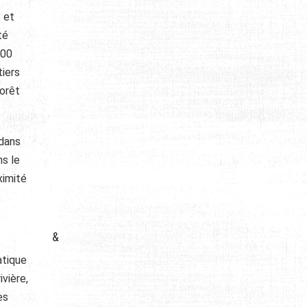
 et
té
500
tiers
forêt
 dans
ns le
ximité
&
atique
vière,
es