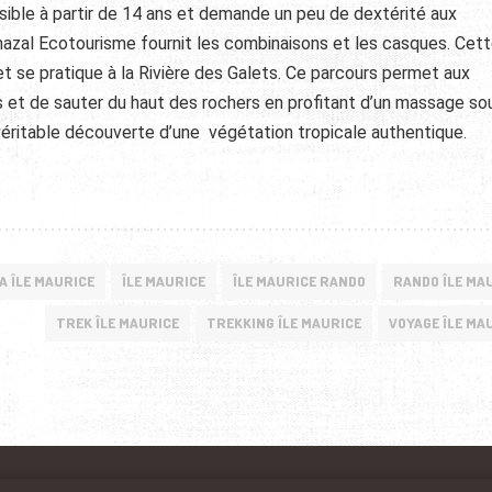
ssible à partir de 14 ans et demande un peu de dextérité aux
Chazal Ecotourisme fournit les combinaisons et les casques. Cet
t se pratique à la Rivière des Galets. Ce parcours permet aux
 et de sauter du haut des rochers en profitant d’un massage so
ritable découverte d’une végétation tropicale authentique.
A ÎLE MAURICE
ÎLE MAURICE
ÎLE MAURICE RANDO
RANDO ÎLE MA
TREK ÎLE MAURICE
TREKKING ÎLE MAURICE
VOYAGE ÎLE MA