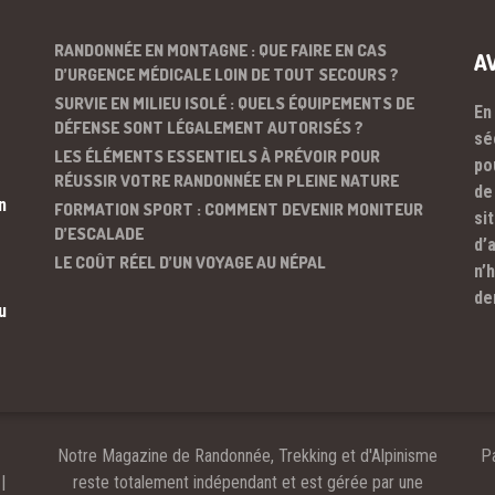
RANDONNÉE EN MONTAGNE : QUE FAIRE EN CAS
A
D’URGENCE MÉDICALE LOIN DE TOUT SECOURS ?
SURVIE EN MILIEU ISOLÉ : QUELS ÉQUIPEMENTS DE
En
DÉFENSE SONT LÉGALEMENT AUTORISÉS ?
sé
LES ÉLÉMENTS ESSENTIELS À PRÉVOIR POUR
po
RÉUSSIR VOTRE RANDONNÉE EN PLEINE NATURE
de
n
FORMATION SPORT : COMMENT DEVENIR MONITEUR
si
D’ESCALADE
d’
LE COÛT RÉEL D’UN VOYAGE AU NÉPAL
n’
de
u
Notre Magazine de Randonnée, Trekking et d'Alpinisme
Pa
|
reste totalement indépendant et est gérée par une