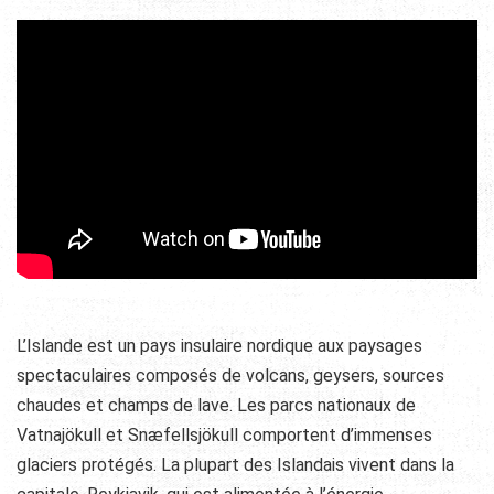
L’Islande est un pays insulaire nordique aux paysages
spectaculaires composés de volcans, geysers, sources
chaudes et champs de lave. Les parcs nationaux de
Vatnajökull et Snæfellsjökull comportent d’immenses
glaciers protégés. La plupart des Islandais vivent dans la