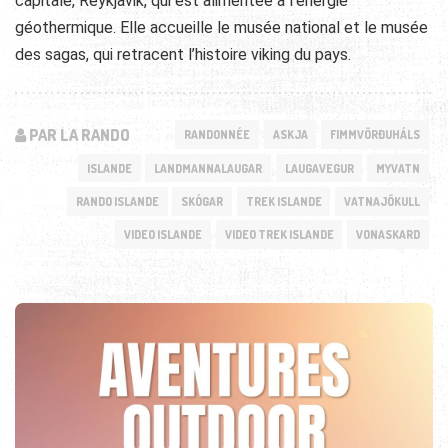
capitale, Reykjavik, qui est alimentée à l’énergie
géothermique. Elle accueille le musée national et le musée
des sagas, qui retracent l’histoire viking du pays.
PAR LA RANDO
RANDONNÉE
ASKJA
FIMMVÖRÐUHÁLS
ISLANDE
LANDMANNALAUGAR
LAUGAVEGUR
MYVATN
RANDO ISLANDE
SKÓGAR
TREK ISLANDE
VATNAJÖKULL
VIDEO ISLANDE
VIDEO TREK ISLANDE
VONASKARD