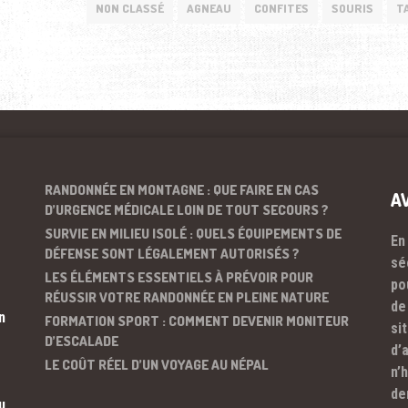
NON CLASSÉ
AGNEAU
CONFITES
SOURIS
T
RANDONNÉE EN MONTAGNE : QUE FAIRE EN CAS
A
D’URGENCE MÉDICALE LOIN DE TOUT SECOURS ?
SURVIE EN MILIEU ISOLÉ : QUELS ÉQUIPEMENTS DE
En
DÉFENSE SONT LÉGALEMENT AUTORISÉS ?
sé
LES ÉLÉMENTS ESSENTIELS À PRÉVOIR POUR
po
RÉUSSIR VOTRE RANDONNÉE EN PLEINE NATURE
de
n
FORMATION SPORT : COMMENT DEVENIR MONITEUR
si
D’ESCALADE
d’
LE COÛT RÉEL D’UN VOYAGE AU NÉPAL
n’
de
u