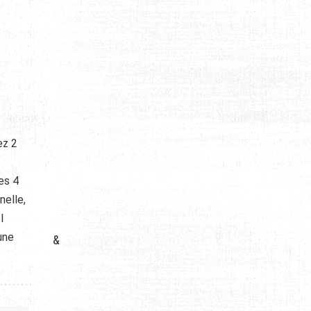
ez 2
es 4
nelle,
l
une
&