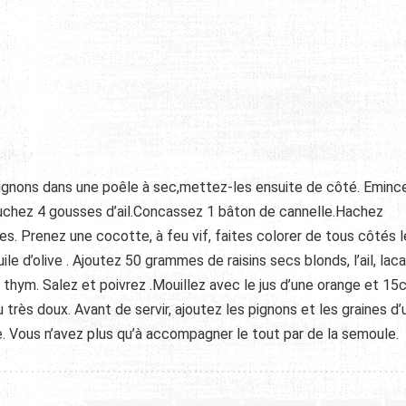
pignons dans une poêle à sec,mettez-les ensuite de côté. Eminc
pluchez 4 gousses d’ail.Concassez 1 bâton de cannelle.Hachez
es. Prenez une cocotte, à feu vif, faites colorer de tous côtés l
le d’olive . Ajoutez 50 grammes de raisins secs blonds, l’ail, laca
 thym. Salez et poivrez .Mouillez avec le jus d’une orange et 15c
très doux. Avant de servir, ajoutez les pignons et les graines d’
e. Vous n’avez plus qu’à accompagner le tout par de la semoule.