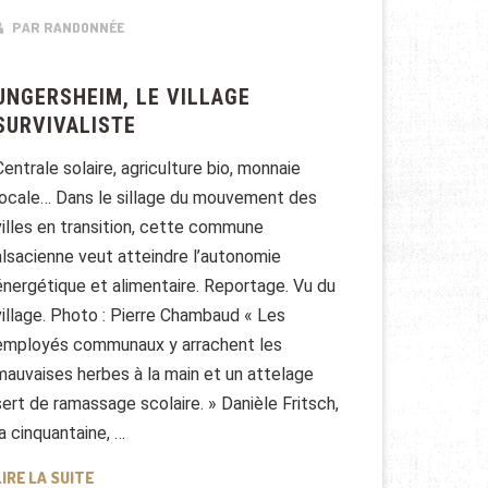
PAR RANDONNÉE
UNGERSHEIM, LE VILLAGE
SURVIVALISTE
Centrale solaire, agriculture bio, monnaie
locale… Dans le sillage du mouvement des
villes en transition, cette commune
alsacienne veut atteindre l’autonomie
énergétique et alimentaire. Reportage. Vu du
village. Photo : Pierre Chambaud « Les
employés communaux y arrachent les
mauvaises herbes à la main et un attelage
sert de ramassage scolaire. » Danièle Fritsch,
la cinquantaine, …
UNGERSHEIM, LE VILLAGE SURVIVALISTE
LIRE LA SUITE