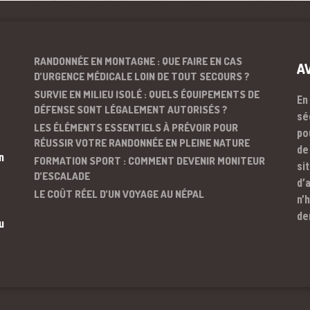
RANDONNÉE EN MONTAGNE : QUE FAIRE EN CAS
A
D’URGENCE MÉDICALE LOIN DE TOUT SECOURS ?
SURVIE EN MILIEU ISOLÉ : QUELS ÉQUIPEMENTS DE
En
DÉFENSE SONT LÉGALEMENT AUTORISÉS ?
sé
LES ÉLÉMENTS ESSENTIELS À PRÉVOIR POUR
po
RÉUSSIR VOTRE RANDONNÉE EN PLEINE NATURE
de
n
FORMATION SPORT : COMMENT DEVENIR MONITEUR
si
D’ESCALADE
d’
LE COÛT RÉEL D’UN VOYAGE AU NÉPAL
n’
de
u