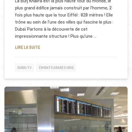
La Burj Khalifa est la plus haute tour du monde, le
plus grand édifice jamais construit par l’homme, 2
fois plus haute que la tour Eiffel : 828 mètres ! Elle
trône au sein de l’une des villes qui fascine le plus :
Dubaï Partons à la découverte de cet
impressionnante structure ! Plus qu’une …
LA BURJ KHALIFA [REPORTAGE]
LIRE LA SUITE
DUBAI TV
ÉMIRATS ARABES UNIS