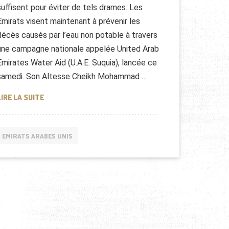
suffisent pour éviter de tels drames. Les
Emirats visent maintenant à prévenir les
décès causés par l’eau non potable à travers
une campagne nationale appelée United Arab
Emirates Water Aid (U.A.E. Suquia), lancée ce
samedi. Son Altesse Cheikh Mohammad …
CAMPAGNE HUMANITAIRE DES EMIRATS SUR L’EAU
LIRE LA SUITE
EMIRATS ARABES UNIS