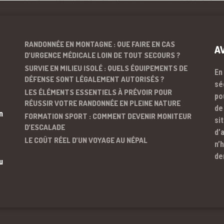
RANDONNÉE EN MONTAGNE : QUE FAIRE EN CAS
A
D’URGENCE MÉDICALE LOIN DE TOUT SECOURS ?
SURVIE EN MILIEU ISOLÉ : QUELS ÉQUIPEMENTS DE
En
DÉFENSE SONT LÉGALEMENT AUTORISÉS ?
sé
LES ÉLÉMENTS ESSENTIELS À PRÉVOIR POUR
po
RÉUSSIR VOTRE RANDONNÉE EN PLEINE NATURE
de
n
FORMATION SPORT : COMMENT DEVENIR MONITEUR
si
D’ESCALADE
d’
LE COÛT RÉEL D’UN VOYAGE AU NÉPAL
n’
de
u