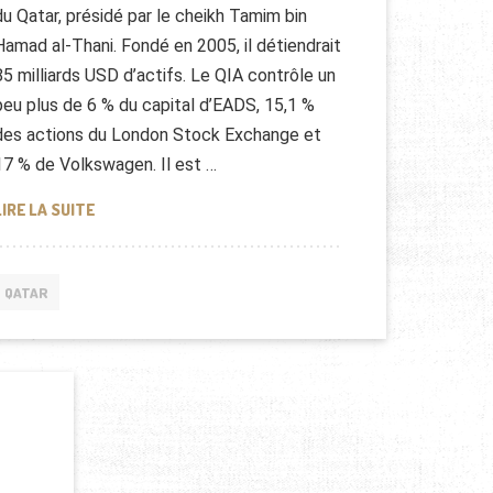
du Qatar, présidé par le cheikh Tamim bin
Hamad al-Thani. Fondé en 2005, il détiendrait
85 milliards USD d’actifs. Le QIA contrôle un
peu plus de 6 % du capital d’EADS, 15,1 %
des actions du London Stock Exchange et
17 % de Volkswagen. Il est …
QATAR INVESTMENT AUTHORITY (QIA)
LIRE LA SUITE
QATAR