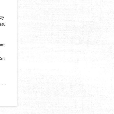
ozy
eau
ont
n
Cet
 QATAR