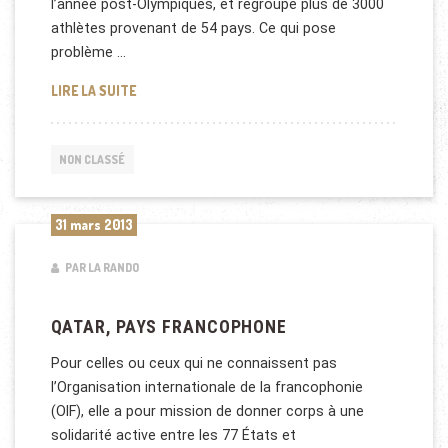
l’année post-Olympiques, et regroupe plus de 3000
athlètes provenant de 54 pays. Ce qui pose
problème …
LE QATAR PRÉSENT DANS LES JEUX DE LA FRANCO
LIRE LA SUITE
NON CLASSÉ
31 mars 2013
PAR LA RANDO
QATAR, PAYS FRANCOPHONE
Pour celles ou ceux qui ne connaissent pas
l’Organisation internationale de la francophonie
(OIF), elle a pour mission de donner corps à une
solidarité active entre les 77 États et