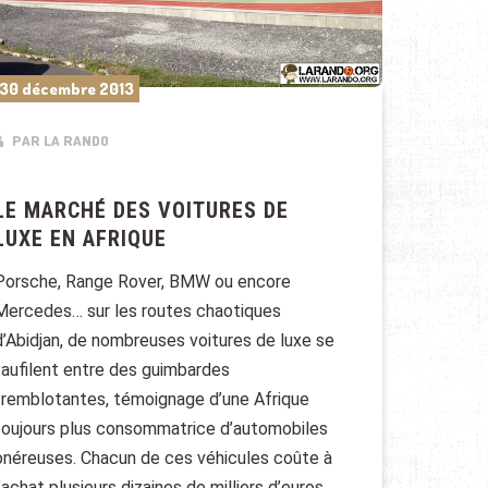
30 décembre 2013
PAR LA RANDO
LE MARCHÉ DES VOITURES DE
LUXE EN AFRIQUE
Porsche, Range Rover, BMW ou encore
Mercedes… sur les routes chaotiques
d’Abidjan, de nombreuses voitures de luxe se
faufilent entre des guimbardes
tremblotantes, témoignage d’une Afrique
toujours plus consommatrice d’automobiles
onéreuses. Chacun de ces véhicules coûte à
l’achat plusieurs dizaines de milliers d’euros.