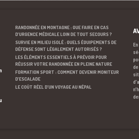
RANDONNÉE EN MONTAGNE : QUE FAIRE EN CAS
A
D’URGENCE MÉDICALE LOIN DE TOUT SECOURS ?
SURVIE EN MILIEU ISOLÉ : QUELS ÉQUIPEMENTS DE
En
DÉFENSE SONT LÉGALEMENT AUTORISÉS ?
sé
LES ÉLÉMENTS ESSENTIELS À PRÉVOIR POUR
po
RÉUSSIR VOTRE RANDONNÉE EN PLEINE NATURE
de
n
FORMATION SPORT : COMMENT DEVENIR MONITEUR
si
D’ESCALADE
d’
LE COÛT RÉEL D’UN VOYAGE AU NÉPAL
n’
de
u