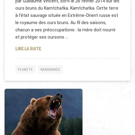
par Guillaume Vincent, sorti le 26 février 2014 sur les
ours bruns du Kamtchatka. Kamtchatka. Cette terre
à l’état sauvage située en Extrême-Orient russe est
le royaume des ours bruns. Au fil des saisons,
chacun a ses préoccupations : la mère doit nourrir
et protéger ses oursons …
TERRE DES OURS [REPORTAGE]
LIRE LA SUITE
PLANÈTE
RANDONNÉE