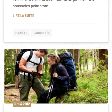
événement extrêmement rare va se produire : les
boussoles pointeront …
LA BOUSSOLE POINTERA VERS LE NORD GÉOGRAPH
LIRE LA SUITE
PLANÈTE
RANDONNÉE
3 mai 2012