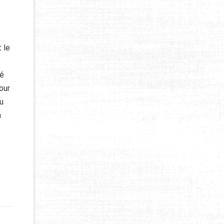
 le
té
our
u
à
X EMIRATS ARABES UNIS